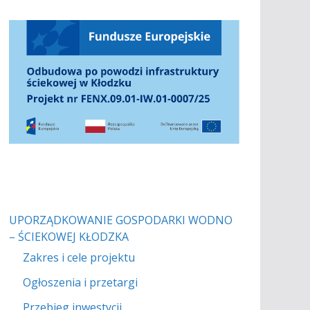
Odwróć kolory
Monochromatyczny
UPORZĄDKOWANIE GOSPODARKI WODNO
– ŚCIEKOWEJ KŁODZKA
Ciemny kontrast
Jasny kontrast
Zakres i cele projektu
Ogłoszenia i przetargi
Niskie nasycenie
Wysokie nasycenie
Przebieg inwestycji