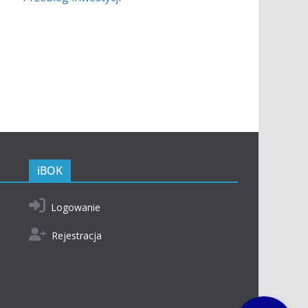
Zaznacz linki
Zaznacz nagłówki
Skalowanie treści
100
%
Czcionka
100
%
iBOK
Wysokość linii
100
%
Logowanie
Odstęp liter
100
%
Rejestracja
made by:
isifu.dev