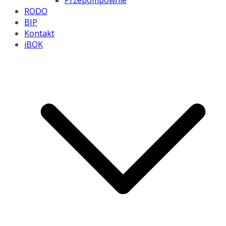
Przepompownie
RODO
BIP
Kontakt
iBOK