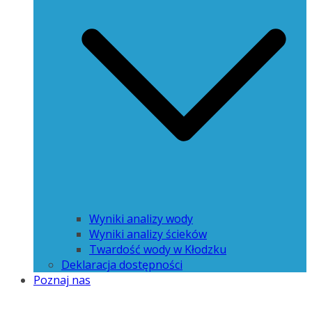
Wyniki analizy wody
Wyniki analizy ścieków
Twardość wody w Kłodzku
Deklaracja dostępności
Poznaj nas