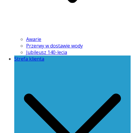
Awarie
Przerwy w dostawie wody
Jubileusz 140-lecia
Strefa klienta