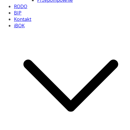
Przepompownie
RODO
BIP
Kontakt
iBOK