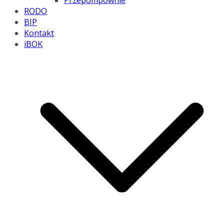
Przepompownie
RODO
BIP
Kontakt
iBOK